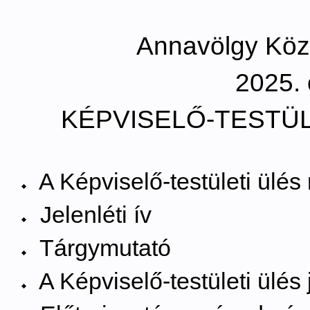
Annavölgy Kö
2025. 
KÉPVISELŐ-TESTÜL
A Képviselő-testületi ülé
Jelenléti ív
Tárgymutató
A Képviselő-testületi ülé