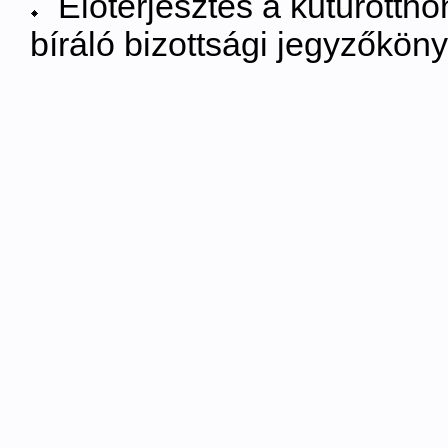
Előterjesztés a kutúrottho
bíráló bizottsági jegyzőkön