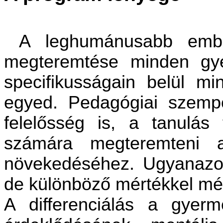
A leghumánusabb ember
megteremtése minden gy
specifikusságain belül m
egyed. Pedagógiai szemp
felelősség is, a tanulá
számára megteremteni a
növekedéséhez. Ugyanazon
de különböző mértékkel mér
A differenciálás a gyerm