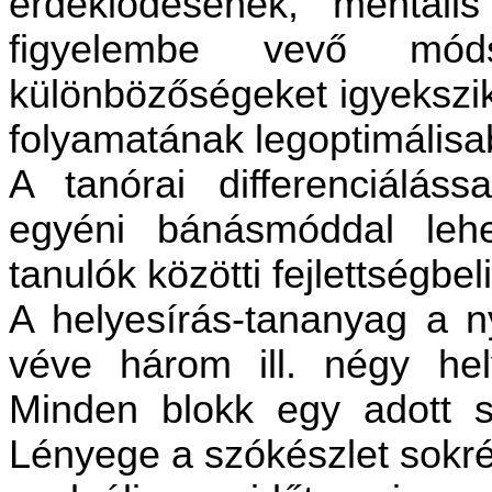
érdeklődésének, mentális
figyelembe vevő mód
különbözőségeket igyekszik
folyamatának legoptimálisabb
A tanórai differenciálássa
egyéni bánásmóddal lehet
tanulók közötti fejlettségbe
A helyesírás-tananyag a n
véve három ill. négy hel
Minden blokk egy adott s
Lényege a szókészlet sokrét