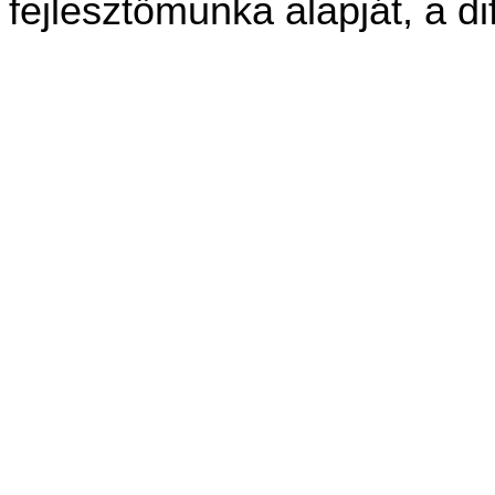
fejlesztőmunka alapját, a dif