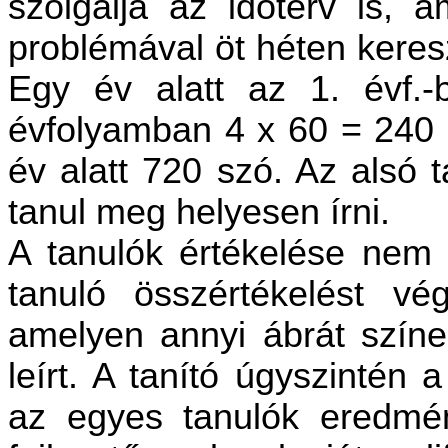
szolgálja az időterv is, a
problémával öt héten keresz
Egy év alatt az 1. évf.
évfolyamban 4 x 60 = 240 s
év alatt 720 szó. Az alsó 
tanul meg helyesen írni.
A tanulók értékelése nem o
tanuló összértékelést vé
amelyen annyi ábrát színez
leírt. A tanító úgyszintén a
az egyes tanulók eredmén