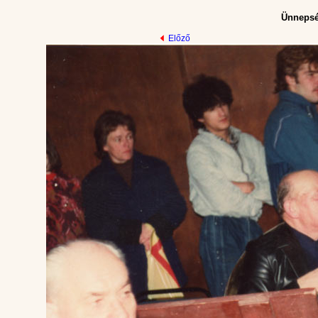
Ünnepsé
Előző